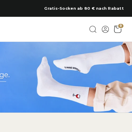
Regional am Chiemsee bestickt
0
ge.