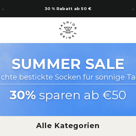
14 Tage Rückgabe
SUMMER SALE
ichte bestickte Socken für sonnige Ta
30%
sparen ab €50
Alle Kategorien