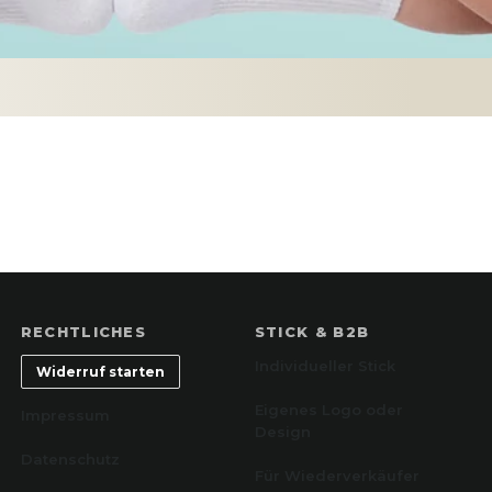
RECHTLICHES
STICK & B2B
Individueller Stick
Widerruf starten
Eigenes Logo oder
Impressum
Design
Datenschutz
Für Wiederverkäufer