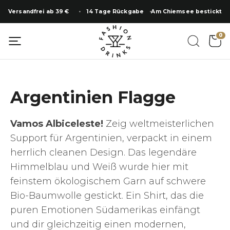
Zum
Versandfrei ab 39 €
14 Tage Rückgabe
Am Chiemsee bestickt
Inhalt
springen
0
Argentinien Flagge
Vamos Albiceleste!
Zeig weltmeisterlichen
Support für Argentinien, verpackt in einem
herrlich cleanen Design. Das legendäre
Himmelblau und Weiß wurde hier mit
feinstem ökologischem Garn auf schwere
Bio-Baumwolle gestickt. Ein Shirt, das die
puren Emotionen Südamerikas einfängt
und dir gleichzeitig einen modernen,