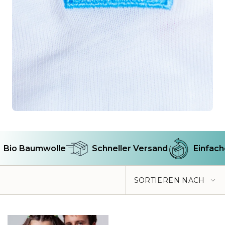
Bio Baumwolle
Schneller Versand
Einfach
Sortieren
SORTIEREN NACH
nach