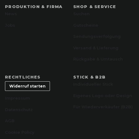
PRODUKTION & FIRMA
SHOP & SERVICE
News
Suchen
Jobs
Gutscheine
Sendungsverfolgung
Versand & Lieferung
Rückgabe & Umtausch
RECHTLICHES
STICK & B2B
Individueller Stick
Widerruf starten
Eigenes Logo oder Design
Impressum
Für Wiederverkäufer (B2B)
Datenschutz
AGB
Cookie Policy