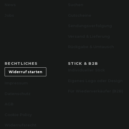
News
Suchen
Jobs
Gutscheine
Sendungsverfolgung
Versand & Lieferung
Rückgabe & Umtausch
RECHTLICHES
STICK & B2B
Individueller Stick
Widerruf starten
Eigenes Logo oder Design
Impressum
Für Wiederverkäufer (B2B)
Datenschutz
AGB
Cookie Policy
Widerrufsrecht