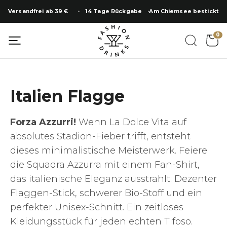
Zum
Versandfrei ab 39 €
14 Tage Rückgabe
Am Chiemsee bestickt
Inhalt
springen
0
Italien Flagge
Forza Azzurri!
Wenn La Dolce Vita auf
absolutes Stadion-Fieber trifft, entsteht
dieses minimalistische Meisterwerk. Feiere
die Squadra Azzurra mit einem Fan-Shirt,
das italienische Eleganz ausstrahlt: Dezenter
Flaggen-Stick, schwerer Bio-Stoff und ein
perfekter Unisex-Schnitt. Ein zeitloses
Kleidungsstück für jeden echten Tifoso.