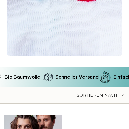
Bio Baumwolle
Schneller Versand
Einfach
Sortieren
SORTIEREN NACH
nach