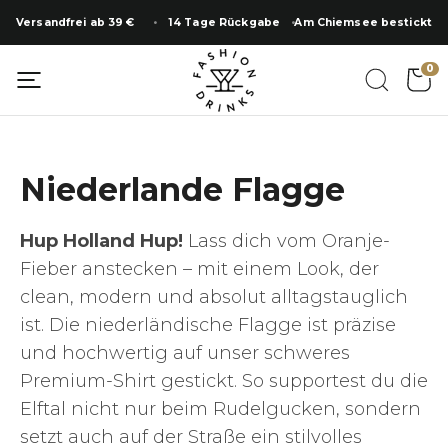
Zum
Versandfrei ab 39 €
14 Tage Rückgabe
Am Chiemsee bestickt
Inhalt
springen
0
Niederlande Flagge
Hup Holland Hup!
Lass dich vom Oranje-
Fieber anstecken – mit einem Look, der
clean, modern und absolut alltagstauglich
ist. Die niederländische Flagge ist präzise
und hochwertig auf unser schweres
Premium-Shirt gestickt. So supportest du die
Elftal nicht nur beim Rudelgucken, sondern
setzt auch auf der Straße ein stilvolles