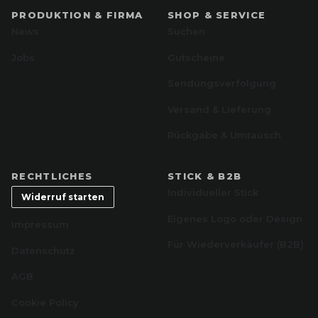
PRODUKTION & FIRMA
SHOP & SERVICE
News
Suchen
Jobs
Gutscheine
Sendungsverfolgung
Versand & Lieferung
Rückgabe & Umtausch
RECHTLICHES
STICK & B2B
Individueller Stick
Widerruf starten
Eigenes Logo oder Design
Impressum
Für Wiederverkäufer (B2B)
Datenschutz
AGB
Cookie Policy