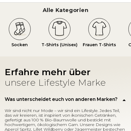
Alle Kategorien
Socken
T-Shirts (Unisex)
Frauen T-Shirts
O
Erfahre mehr über
unsere Lifestyle Marke
Was unterscheidet euch von anderen Marken?
Wir sind nicht nur Mode – wir sind ein Lifestyle. Jedes Teil,
das wir kreieren, ist inspiriert von ikonischen Getränken,
gefertigt aus 100 % Bio-Baumwolle und bestickt mit
hochwertigem, ökologischem Garn. Unsere Designs wie
Aperol Spritz, Lillet Wildberry oder Jägermeister bestechen