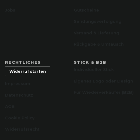
Jobs
Gutscheine
Sendungsverfolgung
Versand & Lieferung
Rückgabe & Umtausch
RECHTLICHES
STICK & B2B
Individueller Stick
Widerruf starten
Eigenes Logo oder Design
Impressum
Für Wiederverkäufer (B2B)
Datenschutz
AGB
Cookie Policy
Widerrufsrecht