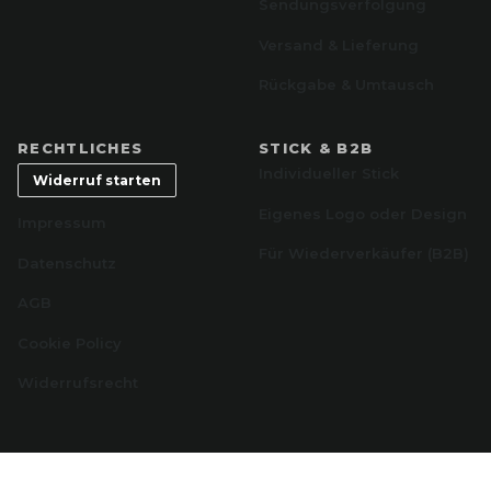
Sendungsverfolgung
Versand & Lieferung
Rückgabe & Umtausch
RECHTLICHES
STICK & B2B
Individueller Stick
Widerruf starten
Eigenes Logo oder Design
Impressum
Für Wiederverkäufer (B2B)
Datenschutz
AGB
Cookie Policy
Widerrufsrecht
SOCIAL MEDIA