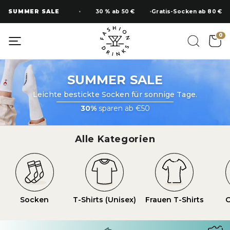
Zum
SUMMER SALE
30 % ab 50 €
Gratis-Socken ab 80 €
Inhalt
springen
0
SUMMER SALE
Leichte bestickte Socken für sonnige Tage.
30%
sparen ab €50
Alle Kategorien
Socken
T-Shirts (Unisex)
Frauen T-Shirts
O