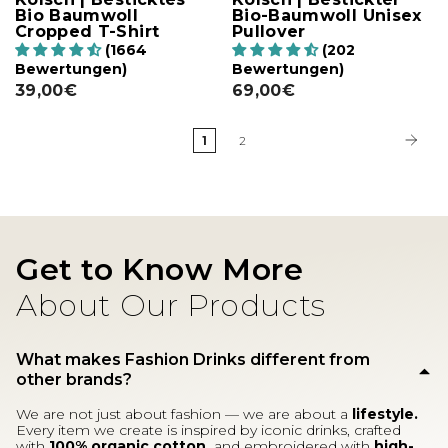
Bio Baumwoll
Bio-Baumwoll Unisex
Cropped T-Shirt
Pullover
(1664
(202
Bewertungen)
Bewertungen)
39,00€
69,00€
1
2
Get to Know More
About Our Products
What makes Fashion Drinks different from
other brands?
We are not just about fashion — we are about a
lifestyle.
Every item we create is inspired by iconic drinks, crafted
with
100% organic cotton,
and embroidered with
high-