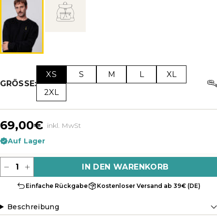
XS
S
M
L
XL
GRÖSSE:
2XL
69,00€
inkl. MwSt
Auf Lager
Menge
IN DEN WARENKORB
Einfache Rückgabe
Kostenloser Versand ab 39€ (DE)
Beschreibung