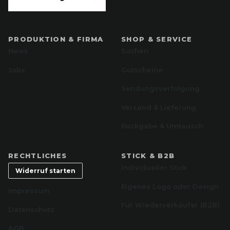
PRODUKTION & FIRMA
SHOP & SERVICE
News
Suchen
Jobs
Gutscheine
Sendungsverfolgung
Versand & Lieferung
Rückgabe & Umtausch
RECHTLICHES
STICK & B2B
Individueller Stick
Widerruf starten
Eigenes Logo oder Design
Impressum
Für Wiederverkäufer (B2B)
Datenschutz
AGB