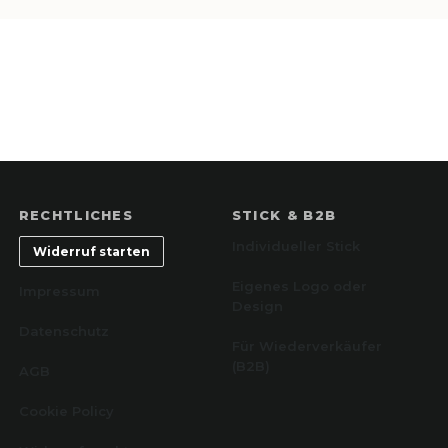
RECHTLICHES
STICK & B2B
Individueller Stick
Widerruf starten
Eigenes Logo oder
Impressum
Design
Datenschutz
Für Wiederverkäufer
(B2B)
AGB
Cookie Policy