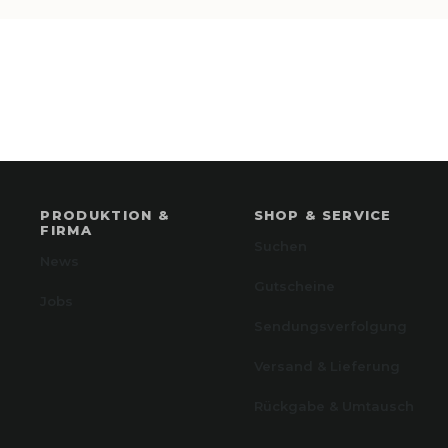
PRODUKTION &
SHOP & SERVICE
FIRMA
Suchen
News
Gutscheine
Jobs
Sendungsverfolgung
Versand & Lieferung
Rückgabe & Umtausch