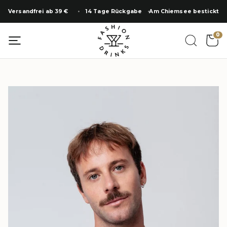
Zum
Versandfrei ab 39 €
14 Tage Rückgabe
Am Chiemsee bestickt
Inhalt
springen
0