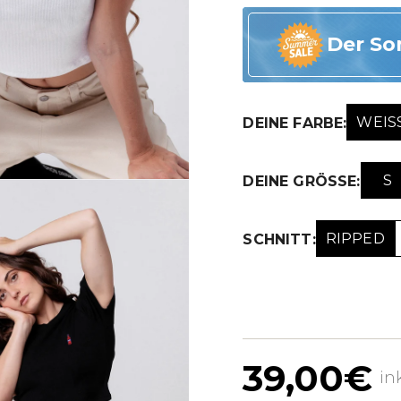
Der So
WEISS
DEINE FARBE:
S
DEINE GRÖSSE:
RIPPED
SCHNITT:
39,00€
in