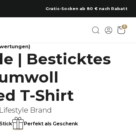
Regional am Chiemsee bestickt
0
ewertungen)
e | Besticktes
aumwoll
d T-Shirt
Lifestyle Brand
Stick
Perfekt als Geschenk