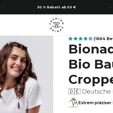
14 Tage Rückgabe
(1664 B
Bionad
Bio B
Croppe
🇩🇪 Deutsche 
Extrem präziser 