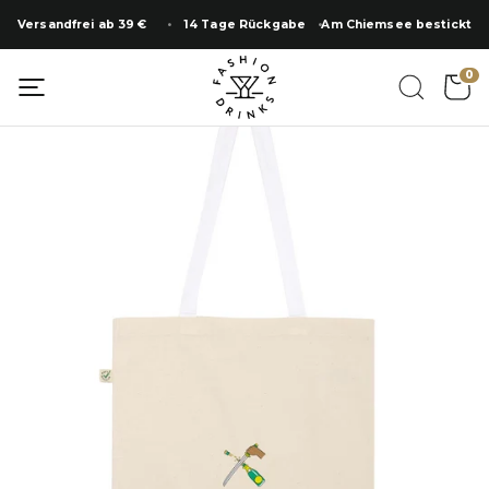
Zum
Versandfrei ab 39 €
14 Tage Rückgabe
Am Chiemsee bestickt
Inhalt
springen
SUMMER SALE
0