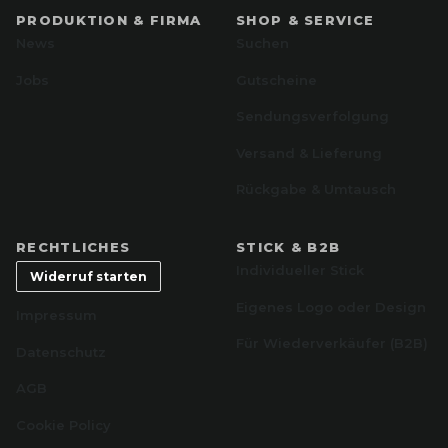
PRODUKTION & FIRMA
SHOP & SERVICE
News
Suchen
Jobs
Gutscheine
Sendungsverfolgung
Versand & Lieferung
Rückgabe & Umtausch
RECHTLICHES
STICK & B2B
Individueller Stick
Widerruf starten
Eigenes Logo oder Design
Impressum
Für Wiederverkäufer (B2B)
Datenschutz
AGB
Cookie Policy