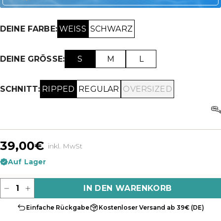
WEISS
SCHWARZ
DEINE FARBE:
S
M
L
DEINE GRÖSSE:
RIPPED
REGULAR
OVERSIZED
SCHNITT:
39,00€
inkl. MwSt
Auf Lager
Menge
IN DEN WARENKORB
Einfache Rückgabe
Kostenloser Versand ab 39€ (DE)