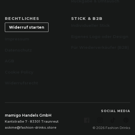
Rückgabe & Umtausch
RECHTLICHES
STICK & B2B
Individueller Stick
Widerruf starten
Eigenes Logo oder Design
Impressum
Für Wiederverkäufer (B2B)
Datenschutz
AGB
Cookie Policy
Widerrufsrecht
SOCIAL MEDIA
mamigo Handels GmbH
Facebook
Instagram
TikTok
Pi
Kantstraße 7 · 83301 Traunreut
askme@fashion-drinks.store
© 2026 Fashion Drinks