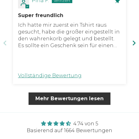
Pina F.
Super freundlich
Ich hatte mir zuerst ein Tshirt raus
gesucht, habe die großer eingestellt in
den wahrenkorb gelegt und bestellt.
Es sollte ein Geschenk sein für einen
Freund und als ich meine Bestätigungs
Email bekommen habe, merkte ich, es
hat einen Frauen Schnitt... Ich habe
dem fashion team sofort eine Email
Vollständige Bewertung
geschrieben, ob sie eventuell meine
Bestellung ändern könnten, damit es
ein Männer Schnitt hat. Ich habe ich
Mehr Bewertungen lesen
wenigen Minuten eine Rückmeldung
bekommen, mit sehr freundlichem
Text, dass sie gerne meine Bestellung
bearbeiten und das überhaupt kein
4.74 von 5
Problem ist. Ich habe anschließen
Basierend auf 1664 Bewertungen
auch eine Bestätigungs Email für