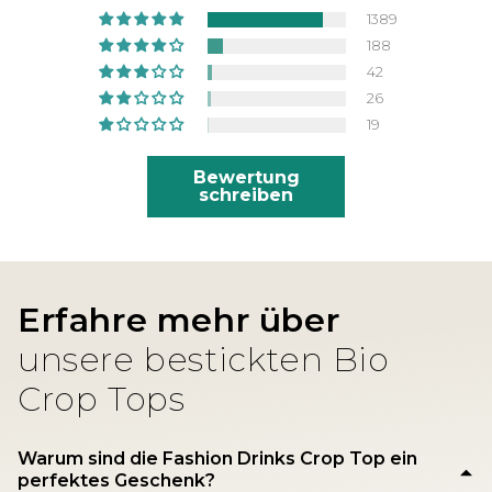
meine neue Bestellung bekommen 👍🏽
1389
Zum thsirt selbst kann ich sagen, toller
188
Stoff, sauber gestochenes Zeichen,
42
sehr bequem. Kann ich nur weiter
26
empfehlen
19
Bewertung
schreiben
Erfahre mehr über
unsere bestickten Bio
Crop Tops
Warum sind die Fashion Drinks Crop Top ein
perfektes Geschenk?