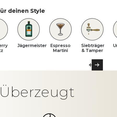
ür deinen Style
erry
Jägermeister
Espresso
Siebträger
U
tz
Martini
& Tamper
t Überzeugt