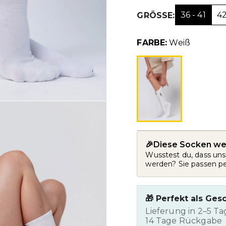
36 - 41
42
GRÖSSE:
FARBE:
Weiß
🎉Diese Socken wer
Wusstest du, dass un
werden? Sie passen pe
🎁 Perfekt als Ge
Lieferung in 2–5 T
14 Tage Rückgabe