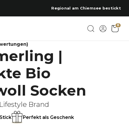
Regional am Chiemsee bestickt
0
ewertungen)
erling |
kte Bio
oll Socken
Lifestyle Brand
Stick
Perfekt als Geschenk