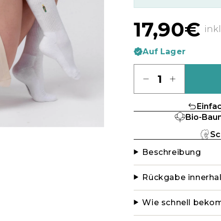
17,90€
ink
Auf Lager
Menge
Einfa
Bio-Bau
Sc
Beschreibung
Rückgabe innerha
Wie schnell beko