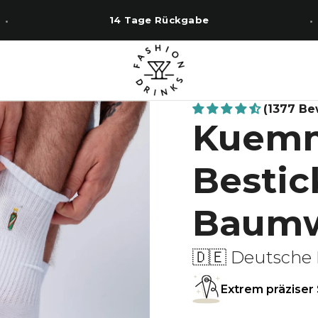
14 Tage Rückgabe
(1377 B
Kuemm
Bestic
Baumw
🇩🇪 Deutsche 
Extrem präziser 