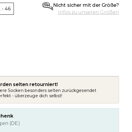
Nicht sicher mit der Größe?
 - 46
Infos zu unseren Größen
den selten retourniert!
sere Socken besonders selten zurückgesendet
rfekt - überzeuge dich selbst!
schenk
agen (DE)