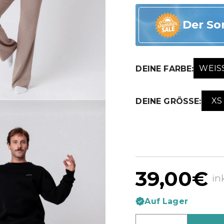
Der So
WEISS
DEINE FARBE:
XS
DEINE GRÖSSE:
39,00€
in
Auf Lager
Menge