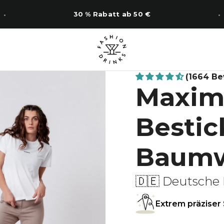
14 Tage Rückgabe
(1664 B
Maxim
Bestic
Baumwo
🇩🇪 Deutsche 
Extrem präziser 