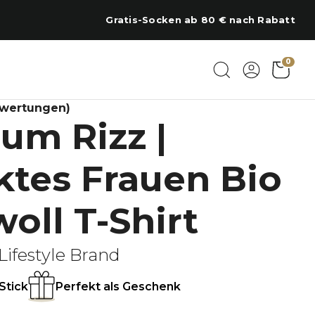
Regional am Chiemsee bestickt
0
ewertungen)
um Rizz |
ktes Frauen Bio
ll T-Shirt
Lifestyle Brand
Stick
Perfekt als Geschenk