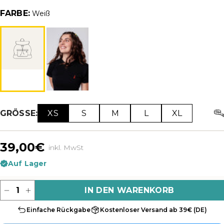
FARBE:
Weiß
XS
S
M
L
XL
GRÖSSE:
39,00€
inkl. MwSt
Auf Lager
Menge
IN DEN WARENKORB
Einfache Rückgabe
Kostenloser Versand ab 39€ (DE)