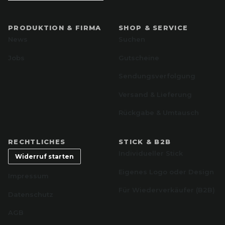
PRODUKTION & FIRMA
SHOP & SERVICE
News
Suchen
Jobs
Gutscheine
Sendungsverfolgung
Versand & Lieferung
Rückgabe & Umtausch
RECHTLICHES
STICK & B2B
Individueller Stick
Widerruf starten
Eigenes Logo oder Design
Impressum
Für Wiederverkäufer (B2B)
Datenschutz
AGB