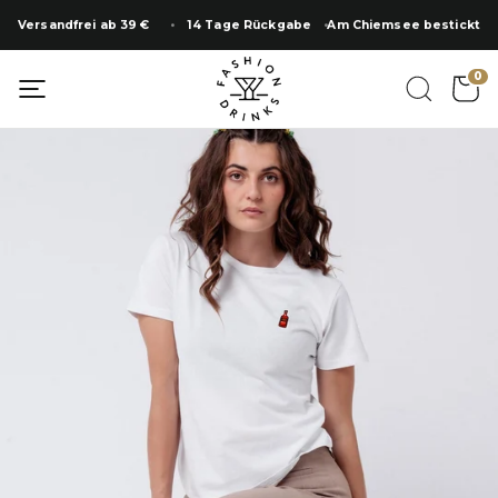
Zum
Versandfrei ab 39 €
14 Tage Rückgabe
Am Chiemsee bestickt
Inhalt
springen
SUMMER SALE
0