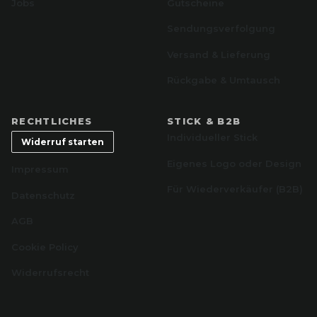
Jobs
Gutscheine
Sendungsverfolgung
Versand & Lieferung
Rückgabe & Umtausch
RECHTLICHES
STICK & B2B
Individueller Stick
Widerruf starten
Eigenes Logo oder Design
Impressum
Für Wiederverkäufer (B2B)
Datenschutz
AGB
Cookie Policy
Widerrufsrecht