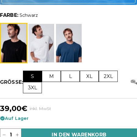
FARBE:
Schwarz
S
M
L
XL
2XL
GRÖSSE:
3XL
39,00€
inkl. MwSt
Auf Lager
Menge
IN DEN WARENKORB