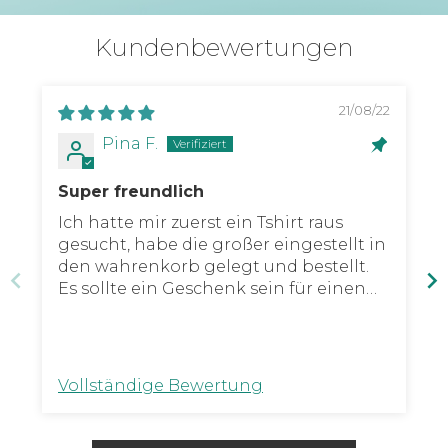
Kundenbewertungen
21/08/22
Pina F.
Super freundlich
Ich hatte mir zuerst ein Tshirt raus
gesucht, habe die großer eingestellt in
den wahrenkorb gelegt und bestellt.
Es sollte ein Geschenk sein für einen
Freund und als ich meine Bestätigungs
Email bekommen habe, merkte ich, es
hat einen Frauen Schnitt... Ich habe
dem fashion team sofort eine Email
Vollständige Bewertung
geschrieben, ob sie eventuell meine
Bestellung ändern könnten, damit es
ein Männer Schnitt hat. Ich habe ich