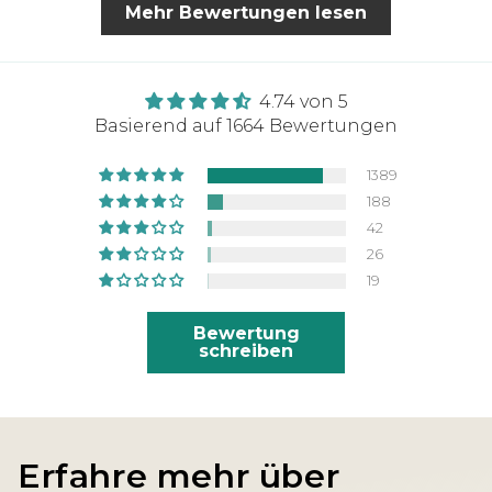
Mehr Bewertungen lesen
wenigen Minuten eine Rückmeldung
bekommen, mit sehr freundlichem
Text, dass sie gerne meine Bestellung
bearbeiten und das überhaupt kein
4.74 von 5
Problem ist. Ich habe anschließen
Basierend auf 1664 Bewertungen
auch eine Bestätigungs Email für
meine neue Bestellung bekommen 👍🏽
1389
Zum thsirt selbst kann ich sagen, toller
188
Stoff, sauber gestochenes Zeichen,
42
sehr bequem. Kann ich nur weiter
26
empfehlen
19
Bewertung
schreiben
Erfahre mehr über