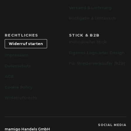
Versand & Lieferung
Rückgabe & Umtausch
RECHTLICHES
STICK & B2B
Individueller Stick
Widerruf starten
Eigenes Logo oder Design
Impressum
Für Wiederverkäufer (B2B)
Datenschutz
AGB
Cookie Policy
Widerrufsrecht
SOCIAL MEDIA
mamigo Handels GmbH