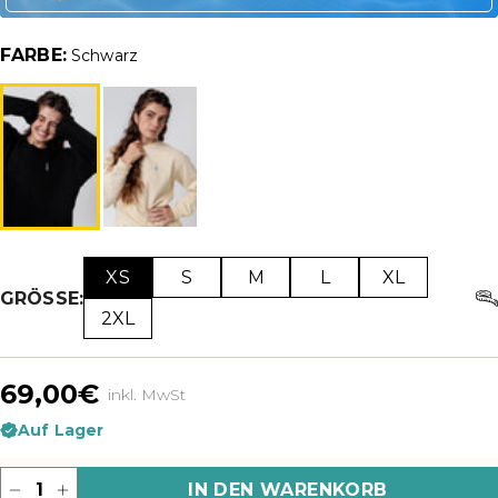
FARBE:
Schwarz
XS
S
M
L
XL
GRÖSSE:
2XL
69,00€
inkl. MwSt
Auf Lager
Menge
IN DEN WARENKORB