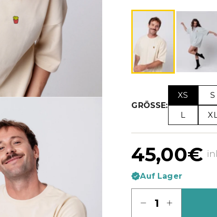
XS
S
GRÖSSE:
L
X
45,00€
in
Auf Lager
Menge