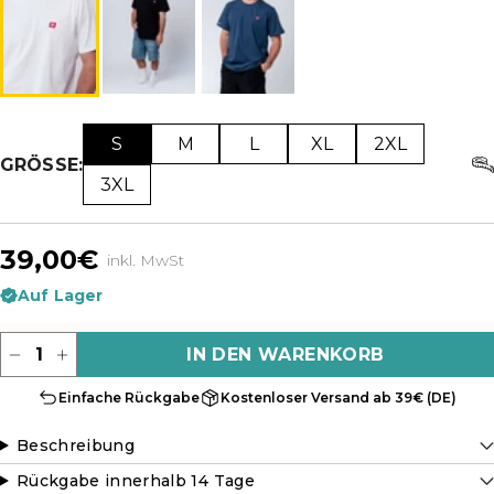
S
M
L
XL
2XL
GRÖSSE:
3XL
39,00€
inkl. MwSt
Auf Lager
Menge
IN DEN WARENKORB
Einfache Rückgabe
Kostenloser Versand ab 39€ (DE)
Beschreibung
Rückgabe innerhalb 14 Tage