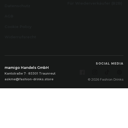
Für Wiederverkäufer (B2B)
Datenschutz
AGB
Cookie Policy
Widerrufsrecht
SOCIAL MEDIA
mamigo Handels GmbH
Facebook
Instagram
TikTok
Pi
Kantstraße 7 · 83301 Traunreut
askme@fashion-drinks.store
© 2026 Fashion Drinks