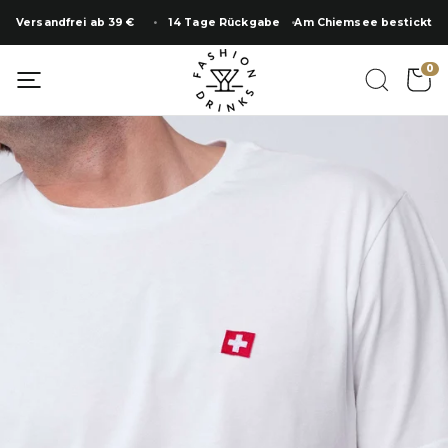
Zum
Versandfrei ab 39 €
14 Tage Rückgabe
Am Chiemsee bestickt
Inhalt
springen
0