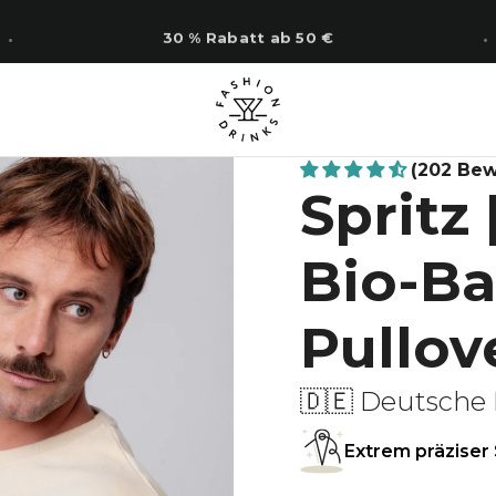
30 % Rabatt ab 50 €
(202 Be
Spritz 
Bio-B
Pullov
🇩🇪 Deutsche 
Extrem präziser 