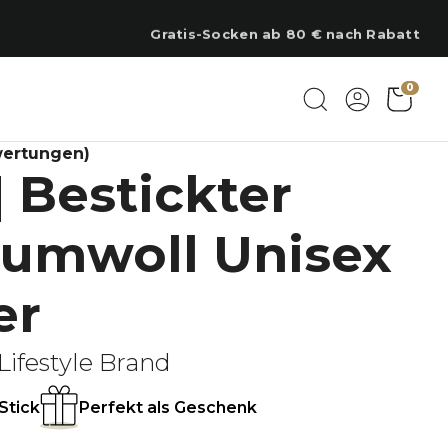
Gratis-Socken ab 80 € nach Rabatt
0
wertungen)
| Bestickter
aumwoll Unisex
er
Lifestyle Brand
Stick
Perfekt als Geschenk