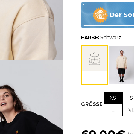
Der So
FARBE:
Schwarz
XS
S
GRÖSSE:
L
X