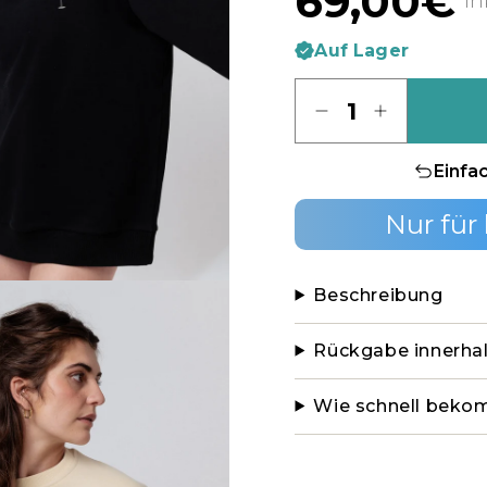
69,00€
in
Auf Lager
Menge
Einfa
Nur für
Beschreibung
Rückgabe innerha
Wie schnell beko