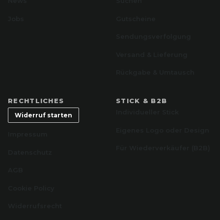
News
Suchen
Jobs
Gutscheine
Sendungsverfolgung
Versand & Lieferung
Rückgabe & Umtausch
RECHTLICHES
STICK & B2B
Individueller Stick
Widerruf starten
Eigenes Logo oder Design
Impressum
Für Wiederverkäufer (B2B)
Datenschutz
AGB
Cookie Policy
Widerrufsrecht