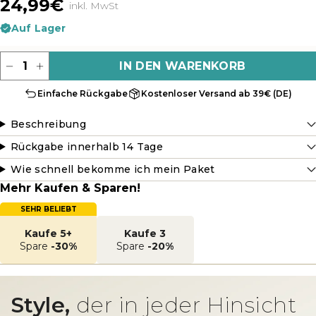
24,99€
inkl. MwSt
Auf Lager
Menge
IN DEN WARENKORB
Einfache Rückgabe
Kostenloser Versand ab 39€ (DE)
Beschreibung
Rückgabe innerhalb 14 Tage
Wie schnell bekomme ich mein Paket
Mehr Kaufen & Sparen!
SEHR BELIEBT
Kaufe 5+
Kaufe 3
Spare
-30%
Spare
-20%
Style,
der in jeder Hinsicht