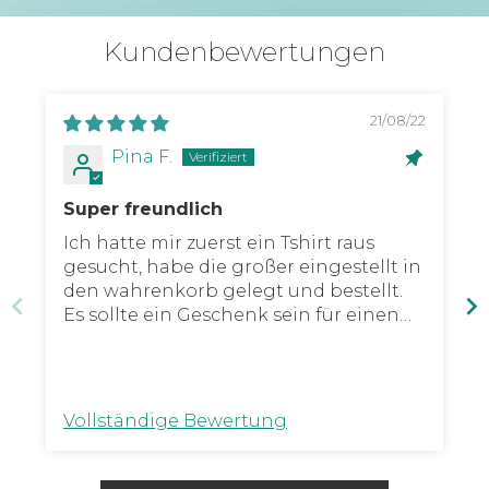
Kundenbewertungen
21/08/22
Pina F.
Super freundlich
Ich hatte mir zuerst ein Tshirt raus
gesucht, habe die großer eingestellt in
den wahrenkorb gelegt und bestellt.
Es sollte ein Geschenk sein für einen
Freund und als ich meine Bestätigungs
Email bekommen habe, merkte ich, es
hat einen Frauen Schnitt... Ich habe
dem fashion team sofort eine Email
Vollständige Bewertung
geschrieben, ob sie eventuell meine
Bestellung ändern könnten, damit es
ein Männer Schnitt hat. Ich habe ich