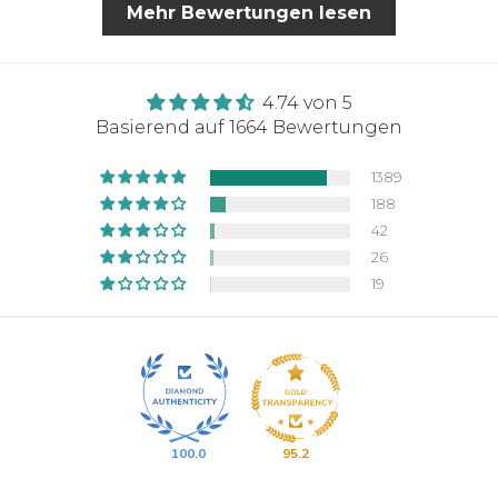
Mehr Bewertungen lesen
wenigen Minuten eine Rückmeldung
bekommen, mit sehr freundlichem
Text, dass sie gerne meine Bestellung
bearbeiten und das überhaupt kein
4.74 von 5
Problem ist. Ich habe anschließen
Basierend auf 1664 Bewertungen
auch eine Bestätigungs Email für
meine neue Bestellung bekommen 👍🏽
1389
Zum thsirt selbst kann ich sagen, toller
188
Stoff, sauber gestochenes Zeichen,
42
sehr bequem. Kann ich nur weiter
26
empfehlen
19
100.0
95.2