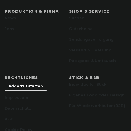
PRODUKTION & FIRMA
SHOP & SERVICE
News
Suchen
Jobs
Gutscheine
Sendungsverfolgung
Versand & Lieferung
Rückgabe & Umtausch
RECHTLICHES
STICK & B2B
Individueller Stick
Widerruf starten
Eigenes Logo oder Design
Impressum
Für Wiederverkäufer (B2B)
Datenschutz
AGB
Cookie Policy