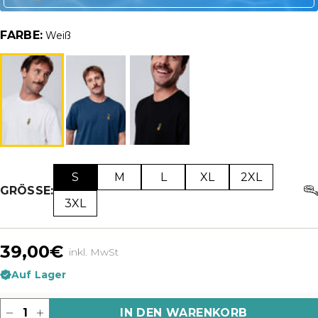
FARBE:
Weiß
S
M
L
XL
2XL
GRÖSSE:
3XL
39,00€
inkl. MwSt
Auf Lager
Menge
IN DEN WARENKORB