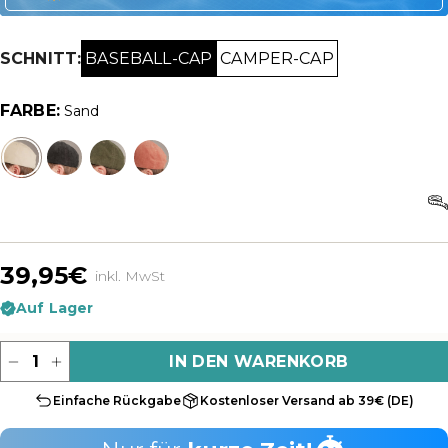
BASEBALL-CAP
CAMPER-CAP
SCHNITT:
FARBE:
Sand
Sand
Schwarz
Dunkelgrün
Rosé
39,95€
inkl. MwSt
Auf Lager
Menge
IN DEN WARENKORB
Einfache Rückgabe
Kostenloser Versand ab 39€ (DE)