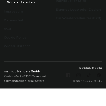
Individueller Stick
Widerruf starten
Eigenes Logo oder Design
Impressum
Für Wiederverkäufer (B2B)
Datenschutz
AGB
Cookie Policy
Widerrufsrecht
SOCIAL MEDIA
mamigo Handels GmbH
Facebook
Instagram
TikTok
Pi
Kantstraße 7 · 83301 Traunreut
askme@fashion-drinks.store
© 2026 Fashion Drinks