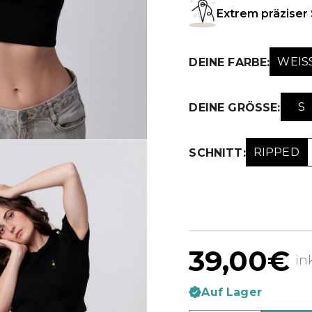
Extrem präziser 
WEISS
DEINE FARBE:
S
DEINE GRÖSSE:
RIPPED
SCHNITT:
39,00€
in
Auf Lager