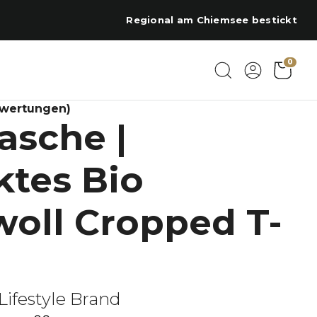
Regional am Chiemsee bestickt
0
ewertungen)
asche |
ktes Bio
oll Cropped T-
Lifestyle Brand