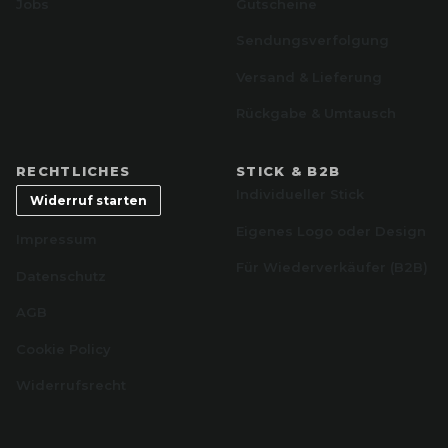
Jobs
Gutscheine
Sendungsverfolgung
Versand & Lieferung
Rückgabe & Umtausch
RECHTLICHES
STICK & B2B
Individueller Stick
Widerruf starten
Eigenes Logo oder Design
Impressum
Für Wiederverkäufer (B2B)
Datenschutz
AGB
Cookie Policy
Widerrufsrecht