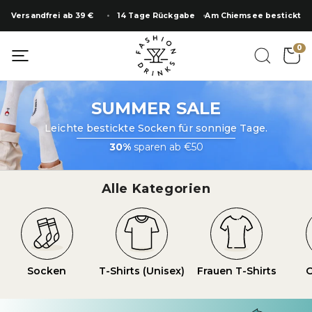
Zum
Versandfrei ab 39 €
14 Tage Rückgabe
Am Chiemsee bestickt
Inhalt
springen
SUMMER SALE
0
SUMMER SALE
Leichte bestickte Socken für sonnige Tage.
30%
sparen ab €50
Alle Kategorien
Socken
T-Shirts (Unisex)
Frauen T-Shirts
O